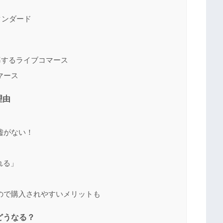
タンダード
導するライブコマース
マース
理由
嘘がない！
れる」
ので購入されやすいメリットも
どうなる？