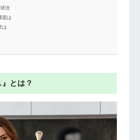
用状況
課題は
業は
ス』とは？